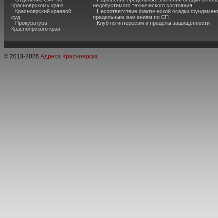
Красноярскому краю
недопустимого технического состояния
Красноярский краевой
Несоответствие фактической осадки фундамен
суд
предельным значениям по СП
Прокуратура
Клуб по интересам и пределы защищённости
Красноярского края
© 2013-
2026
Адреса Красноярска