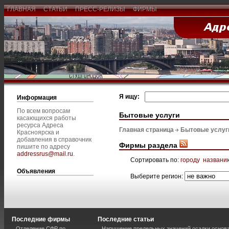
ГЛАВНАЯ
СТАТЬИ
ПРЕСС-РЕЛИЗЫ
ФИРМЫ
Я ищу:
Информация
По всем вопросам
Бытовые услуги
касающихся работы
ресурса Адреса
Главная страница
Бытовые услуг
Красноярска и
добавления в справочник
Фирмы раздела
пишите по адресу
addressrus@mail.ru
.
Сортировать по:
городу
названи
Объявления
Выберите регион:
Последние фирмы
Последние статьи
Отделение СФР по
Нарушение предельных значений осадки основа