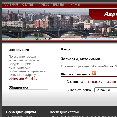
ГЛАВНАЯ
СТАТЬИ
ПРЕСС-РЕЛИЗЫ
ФИРМЫ
Я ищу:
Информация
По всем вопросам
Запчасти, автохимия
касающихся работы
ресурса Адреса
Главная страница
Автомобили
З
Красноярска и
добавления в справочник
Фирмы раздела
пишите по адресу
addressrus@mail.ru
.
Сортировать по:
городу
названи
Объявления
Выберите регион:
Последние фирмы
Последние статьи
Отделение СФР по
Нарушение предельных значений осадки основа