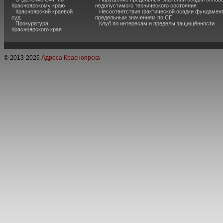
Красноярскому краю
недопустимого технического состояния
Красноярский краевой
Несоответствие фактической осадки фундамен
суд
предельным значениям по СП
Прокуратура
Клуб по интересам и пределы защищённости
Красноярского края
© 2013-
2026
Адреса Красноярска