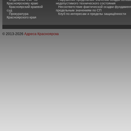
Красноярскому краю
недопустимого технического состояния
Красноярский краевой
Несоответствие фактической осадки фундамен
суд
предельным значениям по СП
Прокуратура
Клуб по интересам и пределы защищённости
Красноярского края
© 2013-
2026
Адреса Красноярска