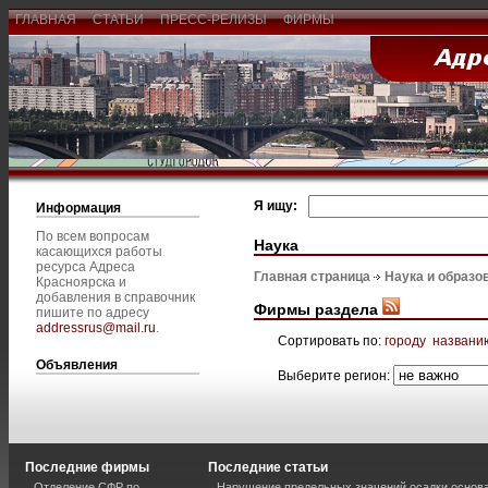
ГЛАВНАЯ
СТАТЬИ
ПРЕСС-РЕЛИЗЫ
ФИРМЫ
Я ищу:
Информация
По всем вопросам
Наука
касающихся работы
ресурса Адреса
Главная страница
Наука и образо
Красноярска и
добавления в справочник
Фирмы раздела
пишите по адресу
addressrus@mail.ru
.
Сортировать по:
городу
названи
Объявления
Выберите регион:
Последние фирмы
Последние статьи
Отделение СФР по
Нарушение предельных значений осадки основа