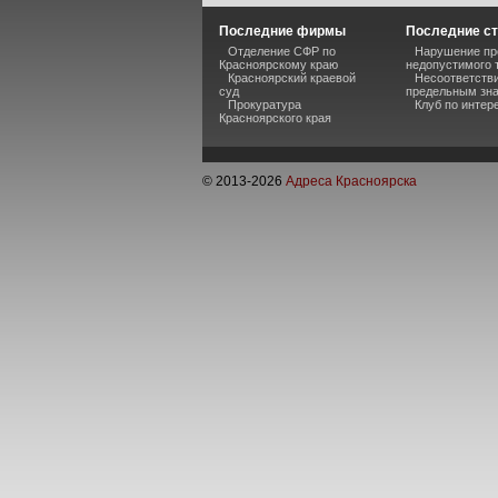
Последние фирмы
Последние ст
Отделение СФР по
Нарушение пре
Красноярскому краю
недопустимого 
Красноярский краевой
Несоответств
суд
предельным зн
Прокуратура
Клуб по инте
Красноярского края
© 2013-
2026
Адреса Красноярска