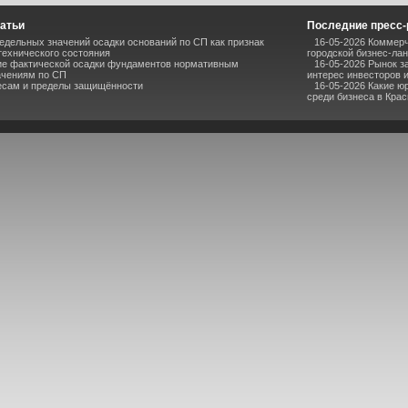
атьи
Последние пресс
дельных значений осадки оснований по СП как признак
16-05-2026 Коммерч
технического состояния
городской бизнес-ла
ие фактической осадки фундаментов нормативным
16-05-2026 Рынок з
ачениям по СП
интерес инвесторов 
ресам и пределы защищённости
16-05-2026 Какие ю
среди бизнеса в Кра