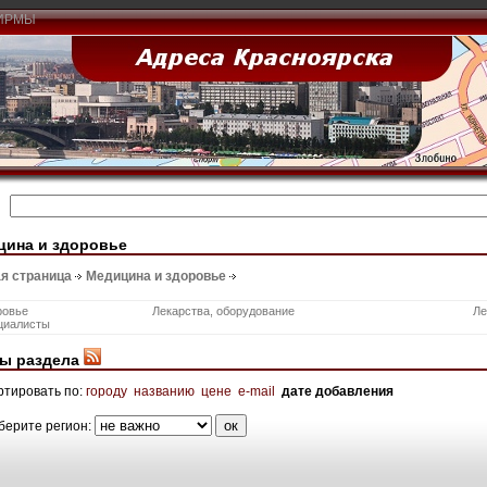
ИРМЫ
цина и здоровье
я страница
Медицина и здоровье
ровье
Лекарства, оборудование
Ле
циалисты
ы раздела
ртировать по:
городу
названию
цене
e-mail
дате добавления
берите регион: