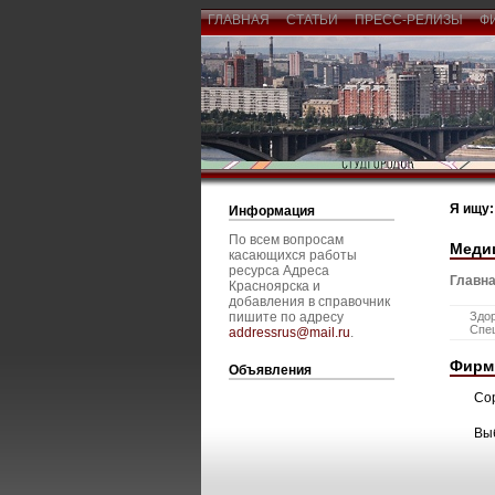
ГЛАВНАЯ
СТАТЬИ
ПРЕСС-РЕЛИЗЫ
Ф
Я ищу:
Информация
По всем вопросам
Меди
касающихся работы
ресурса Адреса
Главна
Красноярска и
добавления в справочник
пишите по адресу
Здо
Спе
addressrus@mail.ru
.
Фирм
Объявления
Со
Вы