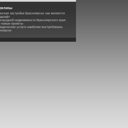
-релизы
еская застройка Красноярска: как меняется
ндшафт
агородной недвижимости Красноярского края:
и новые проекты
ридические услуги наиболее востребованы
сноярске