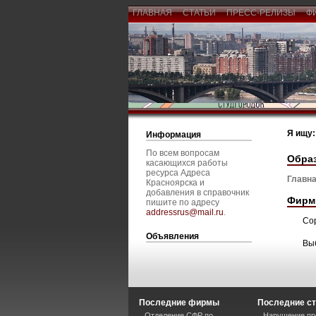
ГЛАВНАЯ
СТАТЬИ
ПРЕСС-РЕЛИЗЫ
Ф
Я ищу:
Информация
По всем вопросам
Обра
касающихся работы
ресурса Адреса
Главна
Красноярска и
добавления в справочник
Фирм
пишите по адресу
addressrus@mail.ru
.
Со
Объявления
Вы
Последние фирмы
Последние ст
Отделение СФР по
Нарушение пре