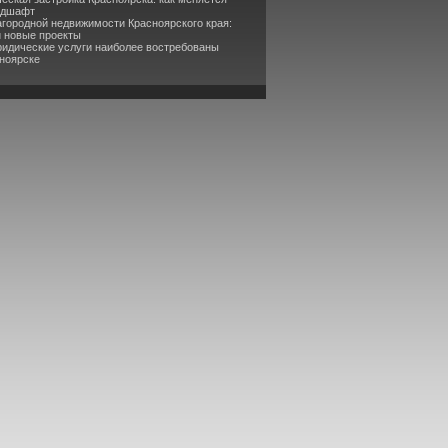
ндшафт
агородной недвижимости Красноярского края:
и новые проекты
ридические услуги наиболее востребованы
сноярске