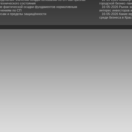
технического состояния
городской бизнес-ла
ие фактической осадки фундаментов нормативным
16-05-2026 Рынок з
ачениям по СП
интерес инвесторов 
ресам и пределы защищённости
16-05-2026 Какие ю
среди бизнеса в Кра