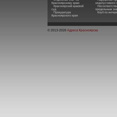
Красноярскому краю
недопустимого 
Красноярский краевой
Несоответств
суд
предельным зн
Прокуратура
Клуб по инте
Красноярского края
© 2013-
2026
Адреса Красноярска