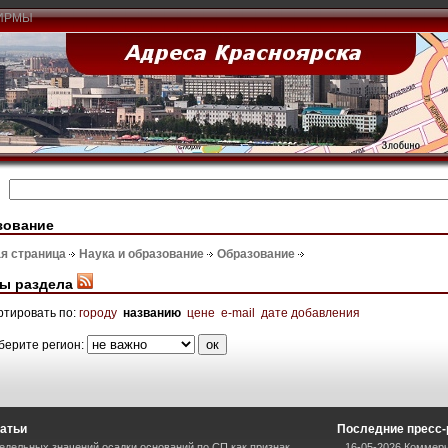
ИРМЫ
зование
я страница
Наука и образование
Образование
ы раздела
ртировать по:
городу
названию
цене
e-mail
дате добавления
берите регион:
атьи
Последние пресс
дельных значений осадки оснований по СП как признак
16-05-2026 Коммерч