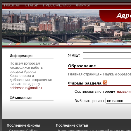
ГЛАВНАЯ
СТАТЬИ
ПРЕСС-РЕЛИЗЫ
ФИРМЫ
Я ищу:
Информация
По всем вопросам
Образование
касающихся работы
ресурса Адреса
Главная страница
Наука и образо
Красноярска и
добавления в справочник
Фирмы раздела
пишите по адресу
addressrus@mail.ru
.
Сортировать по:
городу
назван
Объявления
Выберите регион:
Последние фирмы
Последние статьи
Отделение СФР по
Нарушение предельных значений осадки основа