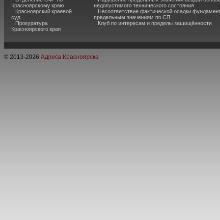
Красноярскому краю
недопустимого технического состояния
Красноярский краевой
Несоответствие фактической осадки фундамен
суд
предельным значениям по СП
Прокуратура
Клуб по интересам и пределы защищённости
Красноярского края
© 2013-
2026
Адреса Красноярска