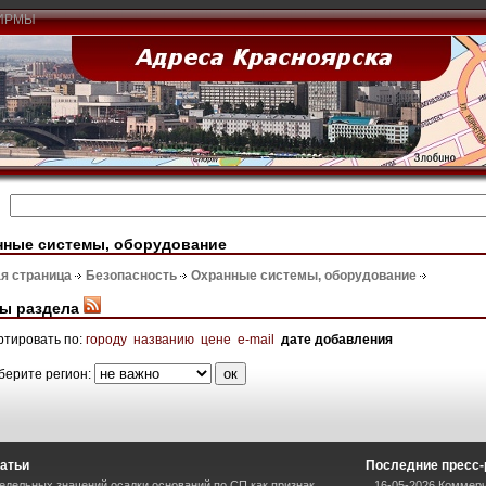
ИРМЫ
нные системы, оборудование
я страница
Безопасность
Охранные системы, оборудование
ы раздела
ртировать по:
городу
названию
цене
e-mail
дате добавления
берите регион:
атьи
Последние пресс
дельных значений осадки оснований по СП как признак
16-05-2026 Коммерч