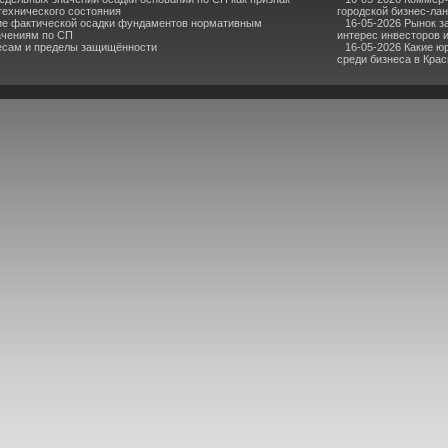
технического состояния
городской бизнес-ла
ие фактической осадки фундаментов нормативным
16-05-2026 Рынок з
ачениям по СП
интерес инвесторов 
ресам и пределы защищённости
16-05-2026 Какие ю
среди бизнеса в Кра