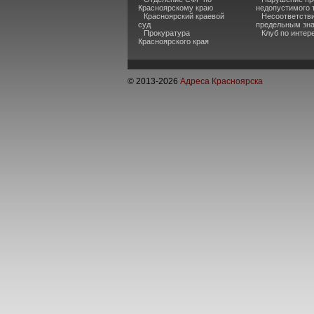
Красноярскому краю
недопустимого 
Красноярский краевой
Несоответств
суд
предельным зн
Прокуратура
Клуб по инте
Красноярского края
© 2013-
2026
Адреса Красноярска