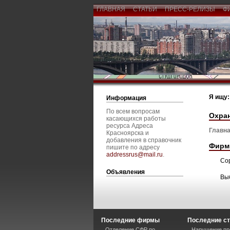
ГЛАВНАЯ
СТАТЬИ
ПРЕСС-РЕЛИЗЫ
Ф
Я ищу:
Информация
По всем вопросам
Охра
касающихся работы
ресурса Адреса
Главна
Красноярска и
добавления в справочник
Фирм
пишите по адресу
addressrus@mail.ru
.
Со
Объявления
Вы
Последние фирмы
Последние ст
Отделение СФР по
Нарушение пре