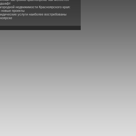
ндшафт
агородной недвижимости Красноярского края:
и новые проекты
ридические услуги наиболее востребованы
сноярске