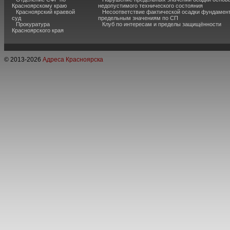
Красноярскому краю
недопустимого технического состояния
Красноярский краевой
Несоответствие фактической осадки фундамен
суд
предельным значениям по СП
Прокуратура
Клуб по интересам и пределы защищённости
Красноярского края
© 2013-
2026
Адреса Красноярска