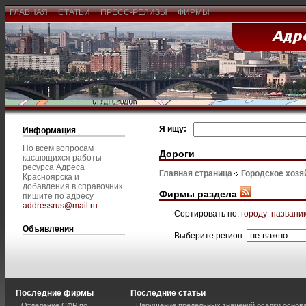
ГЛАВНАЯ
СТАТЬИ
ПРЕСС-РЕЛИЗЫ
ФИРМЫ
Я ищу:
Информация
По всем вопросам
Дороги
касающихся работы
ресурса Адреса
Главная страница
Городское хозя
Красноярска и
добавления в справочник
Фирмы раздела
пишите по адресу
addressrus@mail.ru
.
Сортировать по:
городу
названи
Объявления
Выберите регион:
Последние фирмы
Последние статьи
Отделение СФР по
Нарушение предельных значений осадки основа