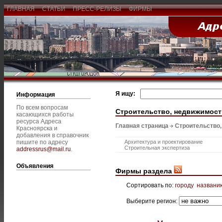
ГЛАВНАЯ
СТАТЬИ
ПРЕСС-РЕЛИЗЫ
ФИРМЫ
Я ищу:
Информация
По всем вопросам
Строительство, недвижимост
касающихся работы
ресурса Адреса
Главная страница
Строительство
Красноярска и
добавления в справочник
пишите по адресу
Архитектура и проектирование
Строительная экспертиза
addressrus@mail.ru
.
Объявления
Фирмы раздела
Сортировать по:
городу
названи
Выберите регион: