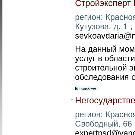
Стройэксперт 
1.
регион: Красноя
Кутузова, д. 1 ,
sevkoavdaria@m
На данный мом
услуг в област
строительной э
обследования 
Негосударстве
2.
регион: Красноя
Свободный, 66 ,
expertpsd@yand