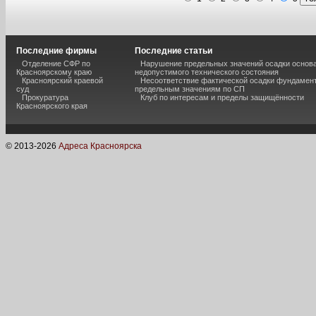
Последние фирмы
Последние статьи
Отделение СФР по
Нарушение предельных значений осадки основа
Красноярскому краю
недопустимого технического состояния
Красноярский краевой
Несоответствие фактической осадки фундамен
суд
предельным значениям по СП
Прокуратура
Клуб по интересам и пределы защищённости
Красноярского края
© 2013-
2026
Адреса Красноярска