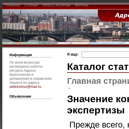
ГЛАВНАЯ
СТАТЬИ
ПРЕСС-РЕЛИЗЫ
ФИРМЫ
Я ищу:
Информация
По всем вопросам
Каталог ста
касающихся работы
ресурса Адреса
Красноярска и
Главная стран
добавления в справочник
пишите по адресу
addressrus@mail.ru
.
Значение ко
Объявления
экспертизы
Прежде всего, 