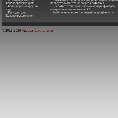
Красноярскому краю
недопустимого технического состояния
Красноярский краевой
Несоответствие фактической осадки фундамен
суд
предельным значениям по СП
Прокуратура
Клуб по интересам и пределы защищённости
Красноярского края
© 2013-
2026
Адреса Красноярска