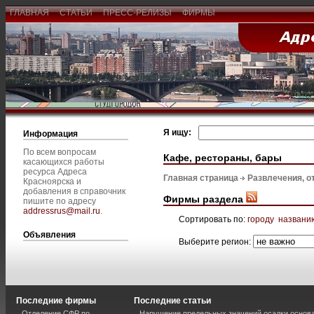
ГЛАВНАЯ
СТАТЬИ
ПРЕСС-РЕЛИЗЫ
ФИРМЫ
Я ищу:
Информация
По всем вопросам
Кафе, рестораны, бары
касающихся работы
ресурса Адреса
Главная страница
Развлечения, о
Красноярска и
добавления в справочник
Фирмы раздела
пишите по адресу
addressrus@mail.ru
.
Сортировать по:
городу
названи
Объявления
Выберите регион:
Последние фирмы
Последние статьи
Отделение СФР по
Нарушение предельных значений осадки основа