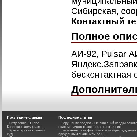
муниципальный 
Сибирская, соо
Контактный т
Полное опи
АИ-92, Pulsar А
Яндекс.Заправк
бесконтактная 
Дополнител
Последние фирмы
Последние статьи
Отделение СФР по
Нарушение предельных значений осадки основа
Красноярскому краю
недопустимого технического состояния
Красноярский краевой
Несоответствие фактической осадки фундамен
суд
предельным значениям по СП