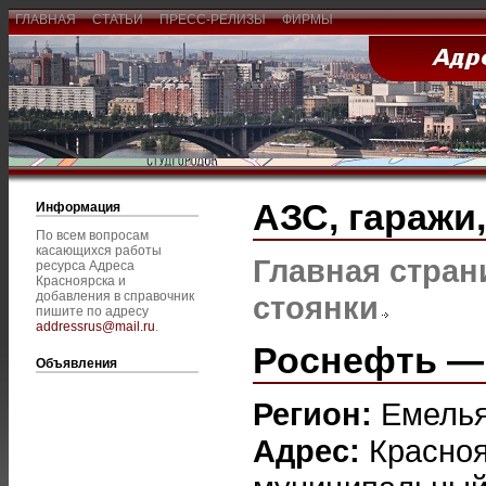
ГЛАВНАЯ
СТАТЬИ
ПРЕСС-РЕЛИЗЫ
ФИРМЫ
АЗС, гаражи
Информация
По всем вопросам
касающихся работы
Главная стран
ресурса Адреса
Красноярска и
добавления в справочник
стоянки
пишите по адресу
addressrus@mail.ru
.
Роснефть — 
Объявления
Регион:
Емель
Адрес:
Красноя