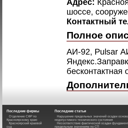
Адрес:
Красноя
шоссе, сооруже
Контактный т
Полное опи
АИ-92, Pulsar А
Яндекс.Заправк
бесконтактная 
Дополнител
Последние фирмы
Последние статьи
Отделение СФР по
Нарушение предельных значений осадки основа
Красноярскому краю
недопустимого технического состояния
Красноярский краевой
Несоответствие фактической осадки фундамен
суд
предельным значениям по СП