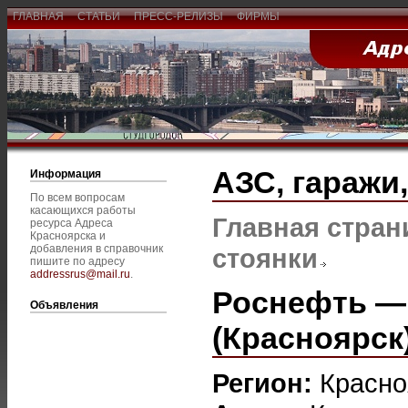
ГЛАВНАЯ
СТАТЬИ
ПРЕСС-РЕЛИЗЫ
ФИРМЫ
АЗС, гаражи
Информация
По всем вопросам
касающихся работы
Главная стран
ресурса Адреса
Красноярска и
добавления в справочник
стоянки
пишите по адресу
addressrus@mail.ru
.
Роснефть —
Объявления
(Красноярск
Регион:
Красно