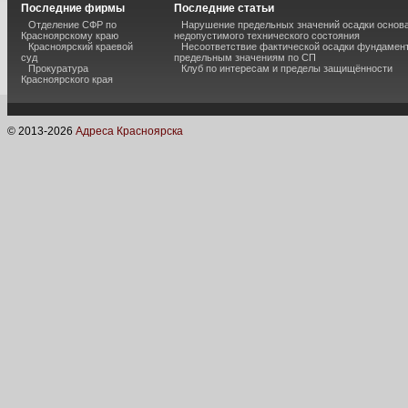
Последние фирмы
Последние статьи
Отделение СФР по
Нарушение предельных значений осадки основа
Красноярскому краю
недопустимого технического состояния
Красноярский краевой
Несоответствие фактической осадки фундамен
суд
предельным значениям по СП
Прокуратура
Клуб по интересам и пределы защищённости
Красноярского края
© 2013-
2026
Адреса Красноярска