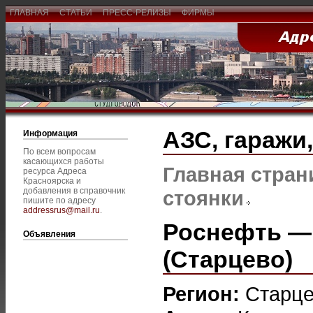
ГЛАВНАЯ
СТАТЬИ
ПРЕСС-РЕЛИЗЫ
ФИРМЫ
АЗС, гаражи
Информация
По всем вопросам
касающихся работы
Главная стран
ресурса Адреса
Красноярска и
добавления в справочник
стоянки
пишите по адресу
addressrus@mail.ru
.
Роснефть — 
Объявления
(Старцево)
Регион:
Старц