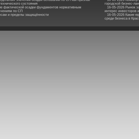
технического состояния
городской бизнес-ла
ие фактической осадки фундаментов нормативным
16-05-2026 Рынок з
ачениям по СП
интерес инвесторов 
ресам и пределы защищённости
16-05-2026 Какие ю
среди бизнеса в Кра