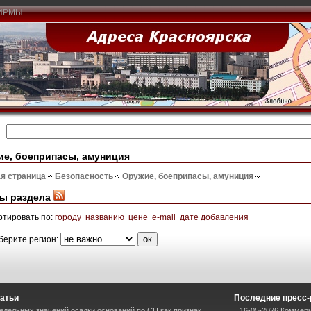
ИРМЫ
е, боеприпасы, амуниция
я страница
Безопасность
Оружие, боеприпасы, амуниция
ы раздела
ртировать по:
городу
названию
цене
e-mail
дате добавления
берите регион:
атьи
Последние пресс
дельных значений осадки оснований по СП как признак
16-05-2026 Коммерч