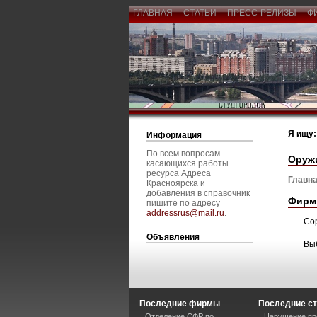
ГЛАВНАЯ
СТАТЬИ
ПРЕСС-РЕЛИЗЫ
Ф
Я ищу:
Информация
По всем вопросам
Оружи
касающихся работы
ресурса Адреса
Главна
Красноярска и
добавления в справочник
Фирм
пишите по адресу
addressrus@mail.ru
.
Со
Объявления
Вы
Последние фирмы
Последние ст
Отделение СФР по
Нарушение пре