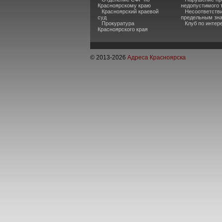
Красноярскому краю
недопустимого 
Красноярский краевой
Несоответств
суд
предельным зн
Прокуратура
Клуб по инте
Красноярского края
© 2013-
2026
Адреса Красноярска