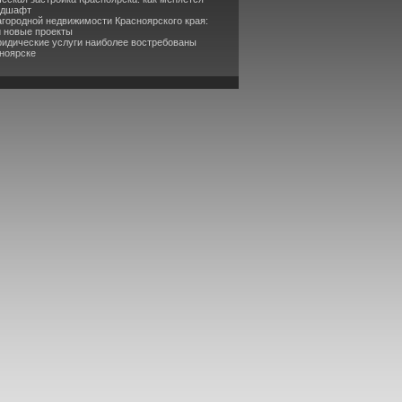
ндшафт
агородной недвижимости Красноярского края:
и новые проекты
ридические услуги наиболее востребованы
сноярске