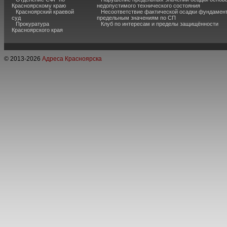
Красноярскому краю
недопустимого технического состояния
Красноярский краевой
Несоответствие фактической осадки фундамен
суд
предельным значениям по СП
Прокуратура
Клуб по интересам и пределы защищённости
Красноярского края
© 2013-
2026
Адреса Красноярска