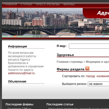
ГЛАВНАЯ
СТАТЬИ
ПРЕСС-РЕЛИЗЫ
ФИРМЫ
Я ищу:
Информация
По всем вопросам
Здоровье
касающихся работы
ресурса Адреса
Главная страница
Медицина и зд
Красноярска и
добавления в справочник
Фирмы раздела
пишите по адресу
addressrus@mail.ru
.
Сортировать по:
городу
названи
Объявления
Выберите регион:
Последние фирмы
Последние статьи
Отделение СФР по
Нарушение предельных значений осадки основа