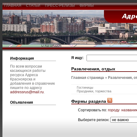
ГЛАВНАЯ
СТАТЬИ
ПРЕСС-РЕЛИЗЫ
ФИРМЫ
Я ищу:
Информация
По всем вопросам
Развлечения, отдых
касающихся работы
ресурса Адреса
Главная страница
Развлечения, о
Красноярска и
добавления в справочник
пишите по адресу
Гостиницы
Праздники, торжества
addressrus@mail.ru
.
Фирмы раздела
Объявления
Сортировать по:
городу
названи
Выберите регион: